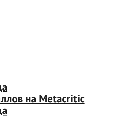
года
баллов на Metacritic
года
M