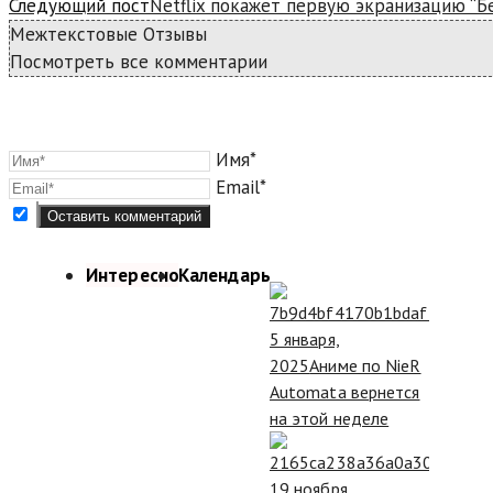
Следующий пост
Netflix покажет первую экранизацию “Б
Межтекстовые Отзывы
Посмотреть все комментарии
Имя*
Email*
Интересно
Календарь
5 января,
2025
Аниме по NieR
Automata вернется
на этой неделе
19 ноября,