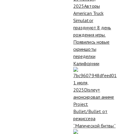
2025
Авторы
American Truck
Simulator
празднуют 8 день
рождения игры.
Появились новые
скриншоты
переделки
Калифорнии
1 июля,
2025
Disney+
анонсировал аниме
Project
Bullet/Bullet от
режиссера
“Магической битвы”