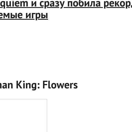
 Requiem и сразу побила ре
даемые игры
n King: Flowers