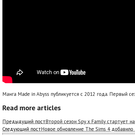
Манга Made in Abyss публикуется с 2012 года. Первый се
Read more articles
Предыдущий пост
Второй сезон Spy x Family стартует н
Следующий пост
Новое обновление The Sims 4 добавило 