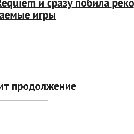
l Requiem и сразу побила р
идаемые игры
чит продолжение