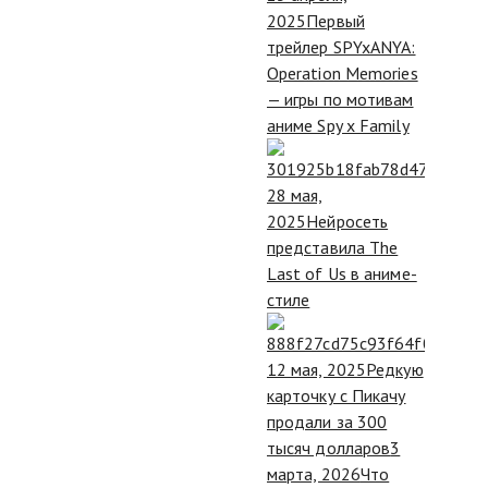
2025
Первый
трейлер SPYxANYA:
Operation Memories
— игры по мотивам
аниме Spy x Family
28 мая,
2025
Нейросеть
представила The
Last of Us в аниме-
стиле
12 мая, 2025
Редкую
карточку с Пикачу
продали за 300
тысяч долларов
3
марта, 2026
Что