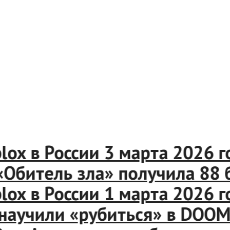
oblox в России 3 марта 202
и «Обитель зла» получила 88
oblox в России 1 марта 202
г научили «рубиться» в D