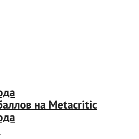
6 года
 баллов на Metacritic
6 года
OOM