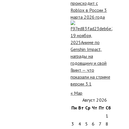
происходит с
Roblox в России 3
марта 2026 года
19 ноября,
2025
Аниме по
Genshin Impact,
награды на
годовщину и свой
Гвинт — что
показали на стриме
версии 3.1
« Мар
Август 2026
Пн
Вт
Ср
Чт
Пт
Сб
Вс
1
2
3
4
5
6
7
8
9