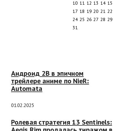
10
11
12
13
14
15
16
17
18
19
20
21
22
23
24
25
26
27
28
29
30
31
Андроид 2B в эпичном
трейлере аниме по NieR:
Automata
01.02.2025
Ролевая стратегия 13 Sentinels:
Aegis Rim продалась тиражом в