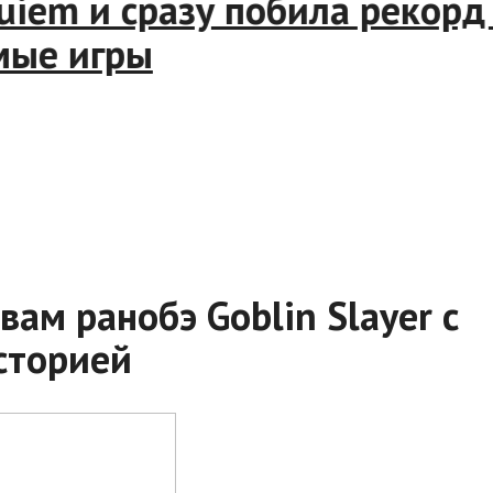
Requiem и сразу побила реко
аемые игры
ам ранобэ Goblin Slayer с
сторией