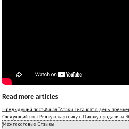
Read more articles
Предыдущий пост
Финал “Атаки Титанов” в день премье
Следующий пост
Редкую карточку с Пикачу продали за 3
Межтекстовые Отзывы