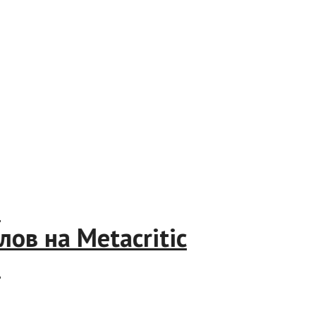
ода
ллов на Metacritic
ода