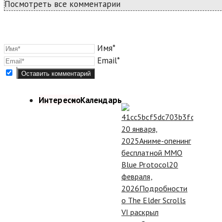
Посмотреть все комментарии
Имя*
Email*
Интересно
Календарь
20 января,
2025
Аниме-опенинг
бесплатной MMO
Blue Protocol
20
февраля,
2026
Подробности
о The Elder Scrolls
VI раскрыл