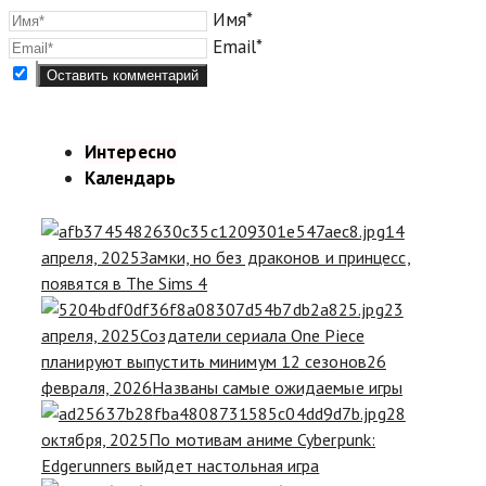
Имя*
Email*
Интересно
Календарь
14
апреля, 2025
Замки, но без драконов и принцесс,
появятся в The Sims 4
23
апреля, 2025
Создатели сериала One Piece
планируют выпустить минимум 12 сезонов
26
февраля, 2026
Названы самые ожидаемые игры
28
октября, 2025
По мотивам аниме Cyberpunk:
Edgerunners выйдет настольная игра